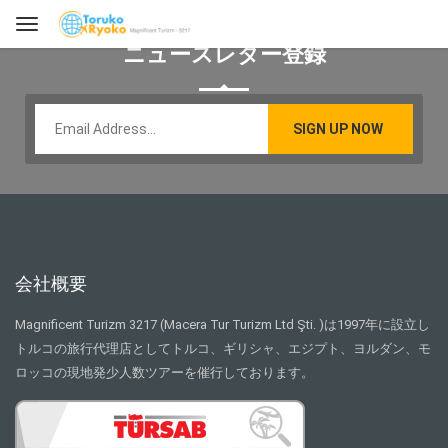
ニュースレター登録
会社概要
Magnificent Turizm 3217 (Macera Tur Turizm Ltd Şti. )は1997年に設立し
トルコの旅行代理店としてトルコ、ギリシャ、エジプト、ヨルダン、モ
ロッコの現地発少人数ツアーを催行しております。