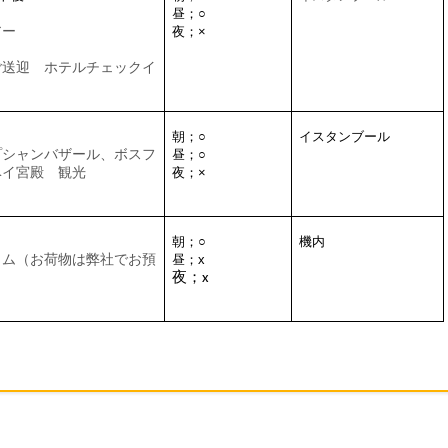
昼；
○
アー
夜；
×
ご送迎 ホテルチェックイ
朝；
○
イスタンブール
プシャンバザール、ボスフ
昼；
○
ベイ宮殿
観光
夜；
×
朝；
○
機内
イム（お荷物は弊社でお預
昼；
x
夜；
x