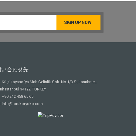
問い合わせ先
Küçükayasofya Mah.Gelinlik Sok. No:1/3 Sultanahmet.
tih Istanbul 34122 TURKEY
+90 212 458 65 65
info@torukoryoko.com