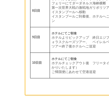
フェリーにてダーダネルス海峡横断
第一次世界大戦の激戦地ガリポリツ
8
日目
イスタンブールへ移動
イスタンブールご到着後、ホテルへ
ン
ホテルにてご朝食
9
日目
ホテルよりピックアップ 終日エジ
ォラスクルーズツアー
、 ベイレル
ツアー終了後ホテルへご送迎
ホテルにてご朝食
1
0
日目
ホテルチェックアウト後 フリータ
かりいたします）
ご帰国便にあわせて空港送迎