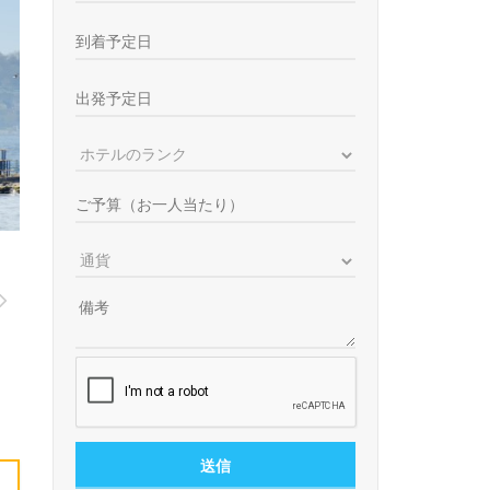
カッパドキア ロ