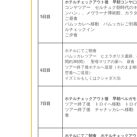
ホテルチェックアウト後 早朝コンヤ
コンヤツアー セルチュク朝時代の
ンハン」、メヴラーナ博術館、
カラ
5
日目
ご昼食
パムッカレへ移動 パムッカレご到
ルチェックイン
ご夕食
ホテルにてご朝食
パムッカレツアー ヒエラポリス遺跡、
間約
3
時間） 聖母マリアの家へ 昼食
ツアー終了後ホテルへ送迎（そのまま移
6
日目
空港へご送迎）
イズミルもしくはクシャダス泊
ホテルチェックアウト後 早朝ペルガ
7
日目
ツアー終了後 トロイへ移動 トロ
ツアー終了後 チャナッカレへ移動
食
ホテルにてご朝食 ホテルチェックアウ