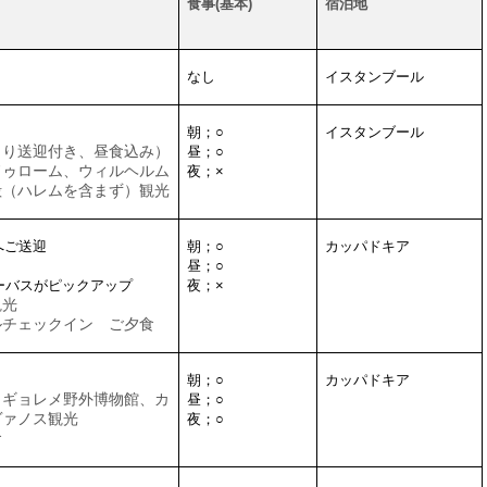
食事
(
基本
)
宿泊地
なし
イスタンブール
朝；
○
イスタンブール
より送迎付き、昼食込み）
昼；
○
ドゥローム、ウィルヘルム
夜；
×
殿（ハレムを含まず）観光
へご送迎
朝；
○
カッパドキア
昼；
○
ーバスがピックアップ
夜；
×
観光
ルチェックイン ご夕食
朝；
○
カッパドキア
ギョレメ野外博物館、カ
昼；
○
ヴァノス観光
夜；
○
食