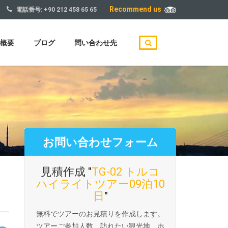
Recommend us
電話番号:
+90 212 458 65 65
概要
ブログ
問い合わせ先
お問い合わせフォーム
見積作成 "
TG-02 トルコ
ハイライトツアー09泊10
日
"
無料でツアーのお見積りを作成します。
ツアーご参加人数、訪れたい観光地、ホ