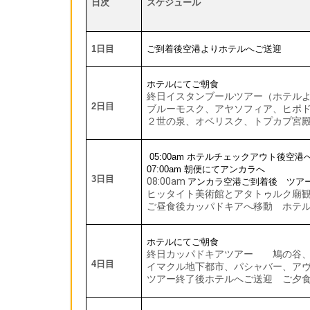
日次
スケジュール
1
日目
ご到着後空港よりホテルへご送迎
ホテルにてご朝食
終日イスタンブールツアー（ホテル
2
日目
ブルーモスク、アヤソフィア、ヒポ
２世の泉、オベリスク、トプカプ宮
05:00am
ホテルチェックアウト後空港
07:00am
朝便にてアンカラへ
3
日目
08:00am
アンカラ空港ご到着後 ツア
ヒッタイト美術館とアタトゥルク廟
ご昼食後カッパドキアへ移動 ホテ
ホテルにてご朝食
終日カッパドキアツアー 鳩の谷、
4
日目
イマクル地下都市、パシャバー、ア
ツアー終了後ホテルへご送迎 ご夕