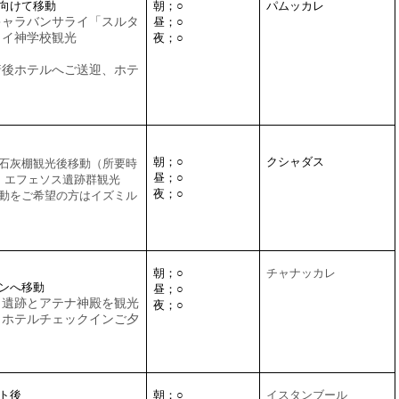
に向けて移動
朝；
○
パムッカレ
キャラバンサライ「スルタ
昼；
○
タイ神学校観光
夜；
○
着後ホテルへご送迎、ホテ
朝；
○
クシャダス
石灰棚観光後移動（所要時
昼；
○
 エフェソス遺跡群観光
夜；
○
動をご希望の方はイズミル
朝；
○
チャナッカレ
モンへ移動
昼；
○
イ遺跡とアテナ神殿を観光
夜；
○
 ホテルチェックイン
ご夕
ト後
朝；
○
イスタンブール