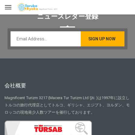
ニュースレター登録
会社概要
Magnificent Turizm 3217 (Macera Tur Turizm Ltd Şti. )は1997年に設立し
トルコの旅行代理店としてトルコ、ギリシャ、エジプト、ヨルダン、モ
ロッコの現地発少人数ツアーを催行しております。